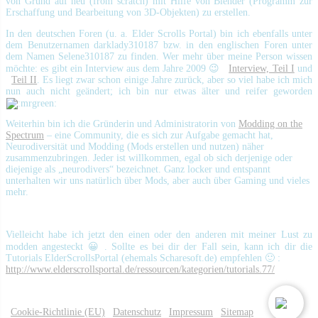
von Grund auf neu (from scratch) mit Hilfe von Blender (Programm zur
Erschaffung und Bearbeitung von 3D-Objekten) zu erstellen.
In den deutschen Foren (u. a. Elder Scrolls Portal) bin ich ebenfalls unter
dem Benutzernamen darklady310187 bzw. in den englischen Foren unter
dem Namen Selene310187 zu finden. Wer mehr über meine Person wissen
möchte: es gibt ein Interview aus dem Jahre 2009 😉
Interview, Teil I
und
Teil II
. Es liegt zwar schon einige Jahre zurück, aber so viel habe ich mich
nun auch nicht geändert; ich bin nur etwas älter und reifer geworden
Weiterhin bin ich die Gründerin und Administratorin von
Modding on the
Spectrum
– eine Community, die es sich zur Aufgabe gemacht hat,
Neurodiversität und Modding (Mods erstellen und nutzen) näher
zusammenzubringen. Jeder ist willkommen, egal ob sich derjenige oder
diejenige als „neurodivers“ bezeichnet. Ganz locker und entspannt
unterhalten wir uns natürlich über Mods, aber auch über Gaming und vieles
mehr.
Vielleicht habe ich jetzt den einen oder den anderen mit meiner Lust zu
modden angesteckt 😀 . Sollte es bei dir der Fall sein, kann ich dir die
Tutorials ElderScrollsPortal (ehemals Scharesoft.de) empfehlen 🙂 :
http://www.elderscrollsportal.de/ressourcen/kategorien/tutorials.77/
|
Cookie-Richtlinie (EU)
|
Datenschutz
|
Impressum
|
Sitemap
|