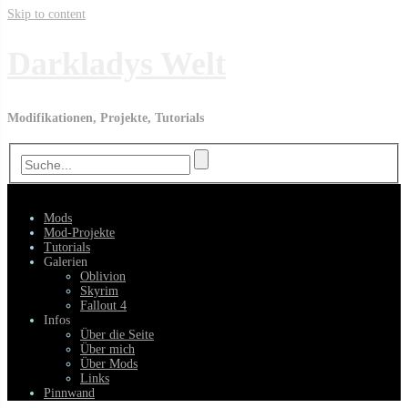
Skip to content
Darkladys Welt
Modifikationen, Projekte, Tutorials
Menü
Mods
Mod-Projekte
Tutorials
Galerien
Oblivion
Skyrim
Fallout 4
Infos
Über die Seite
Über mich
Über Mods
Links
Pinnwand