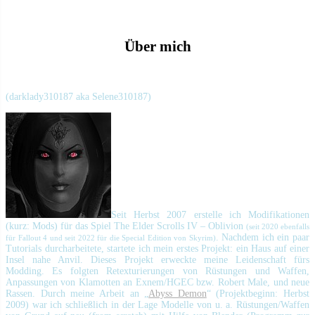
Über mich
(darklady310187 aka Selene310187)
Seit Herbst 2007 erstelle ich Modifikationen
(kurz: Mods) für das Spiel The Elder Scrolls IV – Oblivion
(seit 2020 ebenfalls
. Nachdem ich ein paar
für Fallout 4 und seit 2022 für die Special Edition von Skyrim)
Tutorials durcharbeitete, startete ich mein erstes Projekt: ein Haus auf einer
Insel nahe Anvil. Dieses Projekt erweckte meine Leidenschaft fürs
Modding. Es folgten Retexturierungen von Rüstungen und Waffen,
Anpassungen von Klamotten an Exnem/HGEC bzw. Robert Male, und neue
Rassen. Durch meine Arbeit an „
Abyss Demon
“ (Projektbeginn: Herbst
2009) war ich schließlich in der Lage Modelle von u. a. Rüstungen/Waffen